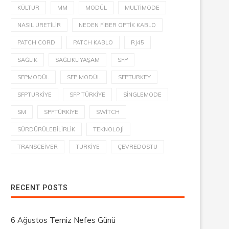
KÜLTÜR
MM
MODÜL
MULTIMODE
NASIL ÜRETILIR
NEDEN FIBER OPTIK KABLO
PATCH CORD
PATCH KABLO
RJ45
SAĞLIK
SAĞLIKLIYAŞAM
SFP
SFPMODÜL
SFP MODÜL
SFPTURKEY
SFPTURKIYE
SFP TÜRKIYE
SINGLEMODE
SM
SPFTÜRKIYE
SWITCH
SÜRDÜRÜLEBILIRLIK
TEKNOLOJI
TRANSCEIVER
TÜRKIYE
ÇEVREDOSTU
RECENT POSTS
6 Ağustos Temiz Nefes Günü