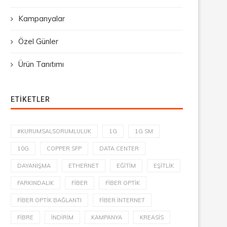
Kampanyalar
Özel Günler
Ürün Tanıtımı
ETIKETLER
#KURUMSALSORUMLULUK
1G
1G SM
10G
COPPER SFP
DATA CENTER
DAYANIŞMA
ETHERNET
EĞITIM
EŞITLIK
FARKINDALIK
FIBER
FIBER OPTIK
FIBER OPTIK BAĞLANTI
FIBER İNTERNET
FIBRE
INDIRIM
KAMPANYA
KREASIS