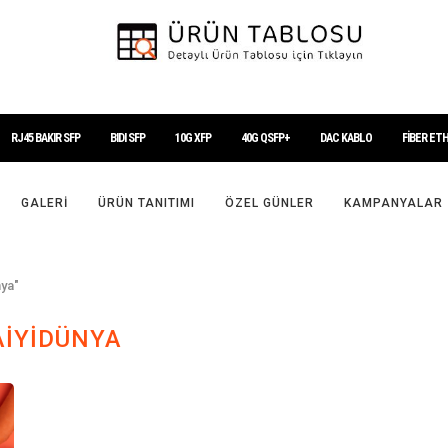
RJ45 BAKIR SFP
BIDI SFP
10G XFP
40G QSFP+
DAC KABLO
FİBER ET
GALERI
ÜRÜN TANITIMI
ÖZEL GÜNLER
KAMPANYALAR
nya"
İYIDÜNYA