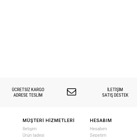
ÜCRETSİZ KARGO
İLETİŞİM
ADRESE TESLİM
SATIŞ DESTEK
MÜŞTERI HIZMETLERI
HESABIM
İletişim
Hesabım
Ürün İadesi
Sepetim