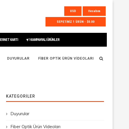
USD
Hesabım
SEPETİNİZ 1 ÜRÜN - $0.00
HERNET KARTI
KAMPANYALI ÜRÜNLER
DUYURULAR
FIBER OPTIK ÜRÜN VIDEOLARI
KATEGORILER
Duyurular
Fiber Optik Ürün Videoları