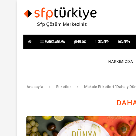
Sfp Çözüm Merkeziniz
MARKA ARAMA
BLOG
1.25G SFP
10G SFP+
HAKKIMIZDA
Anasayfa
Etiketler
Makale Etiketleri "DahaİyiDü
DAHA