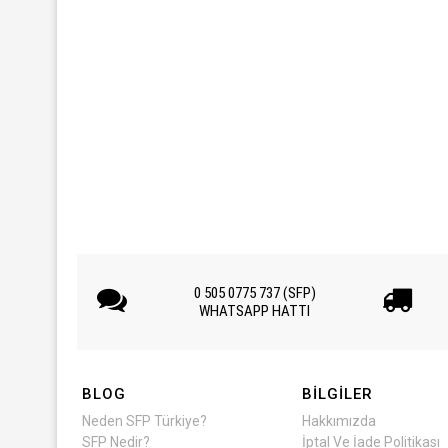
0 505 0775 737 (SFP)
WHATSAPP HATTI
BLOG
BILGILER
Neden SFP Türkiye?
Hakkımızda
SFP Nedir?
İptal Ve İade Politikası