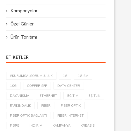
Kampanyalar
Özel Günler
Ürün Tanıtımı
ETIKETLER
#KURUMSALSORUMLULUK
1G
1G SM
10G
COPPER SFP
DATA CENTER
DAYANIŞMA
ETHERNET
EĞITIM
EŞITLIK
FARKINDALIK
FIBER
FIBER OPTIK
FIBER OPTIK BAĞLANTI
FIBER İNTERNET
FIBRE
INDIRIM
KAMPANYA
KREASIS