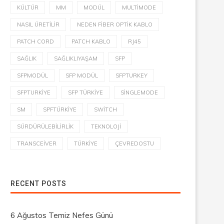
KÜLTÜR
MM
MODÜL
MULTIMODE
NASIL ÜRETILIR
NEDEN FIBER OPTIK KABLO
PATCH CORD
PATCH KABLO
RJ45
SAĞLIK
SAĞLIKLIYAŞAM
SFP
SFPMODÜL
SFP MODÜL
SFPTURKEY
SFPTURKIYE
SFP TÜRKIYE
SINGLEMODE
SM
SPFTÜRKIYE
SWITCH
SÜRDÜRÜLEBILIRLIK
TEKNOLOJI
TRANSCEIVER
TÜRKIYE
ÇEVREDOSTU
RECENT POSTS
6 Ağustos Temiz Nefes Günü