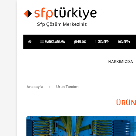
Sfp Çözüm Merkeziniz
MARKA ARAMA
BLOG
1.25G SFP
10G SFP+
HAKKIMIZDA
Anasayfa
Ürün Tanıtımı
ÜRÜN