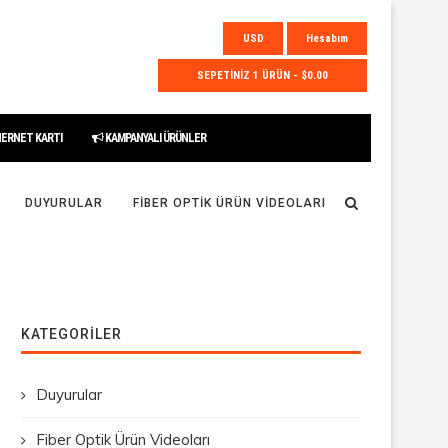
USD
Hesabım
SEPETİNİZ 1 ÜRÜN - $0.00
HERNET KARTI
KAMPANYALI ÜRÜNLER
DUYURULAR
FIBER OPTIK ÜRÜN VIDEOLARI
KATEGORILER
Duyurular
Fiber Optik Ürün Videoları