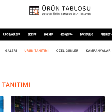
RJ45 BAKIR SFP
BIDI SFP
10G XFP
40G QSFP+
DAC KABLO
FİBER ET
GALERI
ÜRÜN TANITIMI
ÖZEL GÜNLER
KAMPANYALAR
 TANITIMI