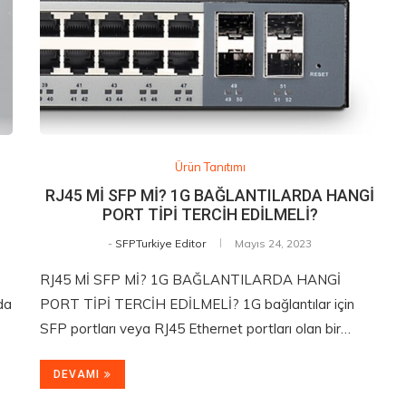
Ürün Tanıtımı
RJ45 Mİ SFP Mİ? 1G BAĞLANTILARDA HANGİ
PORT TİPİ TERCİH EDİLMELİ?
-
SFPTurkiye Editor
Mayıs 24, 2023
RJ45 Mİ SFP Mİ? 1G BAĞLANTILARDA HANGİ
da
PORT TİPİ TERCİH EDİLMELİ? 1G bağlantılar için
SFP portları veya RJ45 Ethernet portları olan bir…
DEVAMI