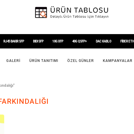
RJ45 BAKIR SFP
BIDI SFP
10G XFP
40G QSFP+
DAC KABLO
FİBER ET
GALERI
ÜRÜN TANITIMI
ÖZEL GÜNLER
KAMPANYALAR
ındalığı"
ARKINDALIĞI