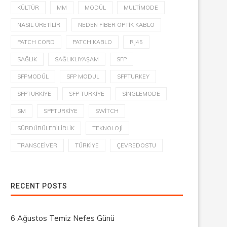
KÜLTÜR
MM
MODÜL
MULTIMODE
NASIL ÜRETILIR
NEDEN FIBER OPTIK KABLO
PATCH CORD
PATCH KABLO
RJ45
SAĞLIK
SAĞLIKLIYAŞAM
SFP
SFPMODÜL
SFP MODÜL
SFPTURKEY
SFPTURKIYE
SFP TÜRKIYE
SINGLEMODE
SM
SPFTÜRKIYE
SWITCH
SÜRDÜRÜLEBILIRLIK
TEKNOLOJI
TRANSCEIVER
TÜRKIYE
ÇEVREDOSTU
RECENT POSTS
6 Ağustos Temiz Nefes Günü