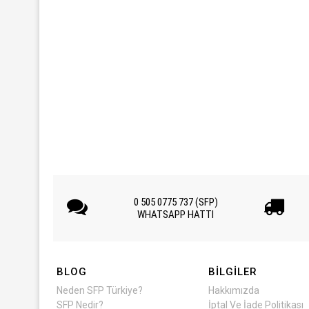
0 505 0775 737 (SFP)
WHATSAPP HATTI
BLOG
BILGILER
Neden SFP Türkiye?
Hakkımızda
SFP Nedir?
İptal Ve İade Politikası