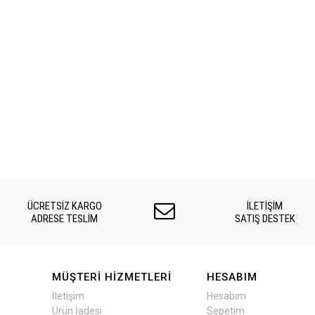
ÜCRETSİZ KARGO
İLETİŞİM
ADRESE TESLİM
SATIŞ DESTEK
MÜŞTERI HIZMETLERI
HESABIM
İletişim
Hesabım
Ürün İadesi
Sepetim