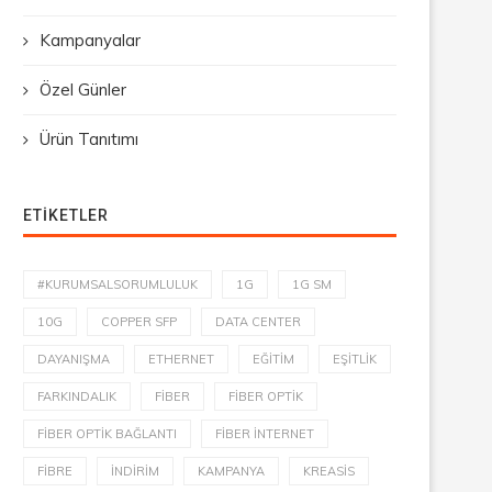
Kampanyalar
Özel Günler
Ürün Tanıtımı
ETIKETLER
#KURUMSALSORUMLULUK
1G
1G SM
10G
COPPER SFP
DATA CENTER
DAYANIŞMA
ETHERNET
EĞITIM
EŞITLIK
FARKINDALIK
FIBER
FIBER OPTIK
FIBER OPTIK BAĞLANTI
FIBER İNTERNET
FIBRE
INDIRIM
KAMPANYA
KREASIS