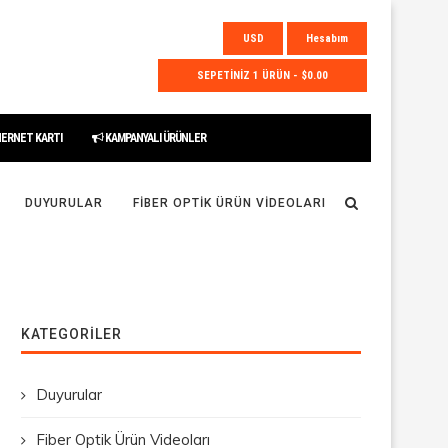
USD
Hesabım
SEPETİNİZ 1 ÜRÜN - $0.00
HERNET KARTI
KAMPANYALI ÜRÜNLER
DUYURULAR
FIBER OPTIK ÜRÜN VIDEOLARI
KATEGORILER
Duyurular
Fiber Optik Ürün Videoları