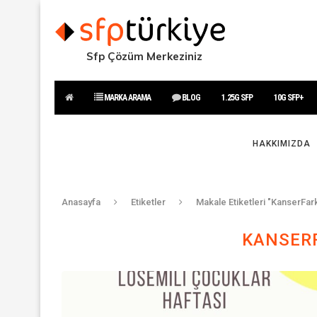
Sfp Çözüm Merkeziniz
MARKA ARAMA
BLOG
1.25G SFP
10G SFP+
HAKKIMIZDA
Anasayfa
Etiketler
Makale Etiketleri "KanserFark
KANSERF