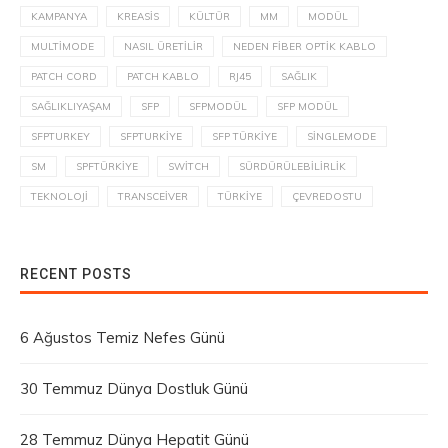
KAMPANYA
KREASIS
KÜLTÜR
MM
MODÜL
MULTIMODE
NASIL ÜRETILIR
NEDEN FIBER OPTIK KABLO
PATCH CORD
PATCH KABLO
RJ45
SAĞLIK
SAĞLIKLIYAŞAM
SFP
SFPMODÜL
SFP MODÜL
SFPTURKEY
SFPTURKIYE
SFP TÜRKIYE
SINGLEMODE
SM
SPFTÜRKIYE
SWITCH
SÜRDÜRÜLEBILIRLIK
TEKNOLOJI
TRANSCEIVER
TÜRKIYE
ÇEVREDOSTU
RECENT POSTS
6 Ağustos Temiz Nefes Günü
30 Temmuz Dünya Dostluk Günü
28 Temmuz Dünya Hepatit Günü