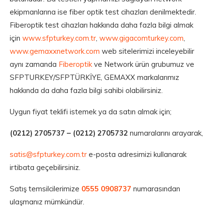
ekipmanlarına ise fiber optik test cihazları denilmektedir.
Fiberoptik test cihazları hakkında daha fazla bilgi almak
için
www.sfpturkey.com.tr
,
www.gigacomturkey.com
,
www.gemaxxnetwork.com
web sitelerimizi inceleyebilir
aynı zamanda
Fiberoptik
ve Network ürün grubumuz ve
SFPTURKEY/SFPTÜRKİYE, GEMAXX markalarımız
hakkında da daha fazla bilgi sahibi olabilirsiniz.
Uygun fiyat teklifi istemek ya da satın almak için;
(0212) 2705737 – (0212) 2705732
numaralarını arayarak,
satis@sfpturkey.com.tr
e-posta adresimizi kullanarak
irtibata geçebilirsiniz.
Satış temsilcilerimize
0555 0908737
numarasından
ulaşmanız mümkündür.