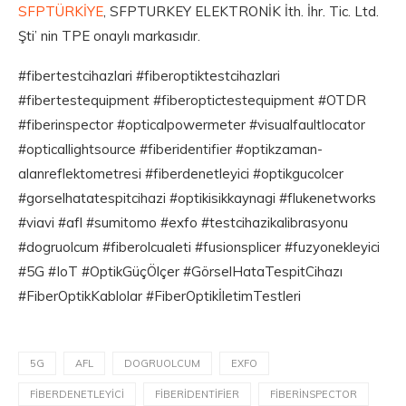
SFPTÜRKİYE
, SFPTURKEY ELEKTRONİK İth. İhr. Tic. Ltd.
Şti’ nin TPE onaylı markasıdır.
#fibertestcihazlari #fiberoptiktestcihazlari
#fibertestequipment #fiberoptictestequipment #OTDR
#fiberinspector #opticalpowermeter #visualfaultlocator
#opticallightsource #fiberidentifier #optikzaman-
alanreflektometresi #fiberdenetleyici #optikgucolcer
#gorselhatatespitcihazi #optikisikkaynagi #flukenetworks
#viavi #afl #sumitomo #exfo #testcihazikalibrasyonu
#dogruolcum #fiberolcualeti #fusionsplicer #fuzyonekleyici
#5G #IoT #OptikGüçÖlçer #GörselHataTespitCihazı
#FiberOptikKablolar #FiberOptikİletimTestleri
5G
AFL
DOGRUOLCUM
EXFO
FIBERDENETLEYICI
FIBERIDENTIFIER
FIBERINSPECTOR