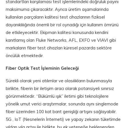
standartları karşılaması test işlemlerindeki doğruluk payını
maksimuma çıkaracaktır. Ayrıca üretim aşamalarında
kullanılan parçaların kalitesi test cihazlarının fiziksel
dayanıklılığında önemli bir rol oynadığı için kullanım ömrünü
de etkileyecektir. Ekipman kalitesi konusunda kendini
kanıtlamış olan Fluke Networks, AFL, EXFO ve VIAVI gibi
markaların fiber test cihazları küresel pazarda sektöre
öncülük etmektedir.
Fiber Optik Test İşleminin Geleceği
Sürekli olarak yeni atılımlar ve olasılıkların bulunmasıyla
birlikte, fiberin bir iletişim aracı olarak potansiyeli sınırsız
görünmektedir. “Bükümlü ışık” iletimi gibi teknolojilere
yönelik umut verici araştırmalar, sonunda aynı singlemode
fiber üzerinden 100 kat bant genişliği artışını sağlayabilir.
5G , IoT (Nesnelerin İnterneti) ve yapay zekanın tüketimde
yıldan yıla artışı ile birlikte, bu ek yeteneğe beklenenden