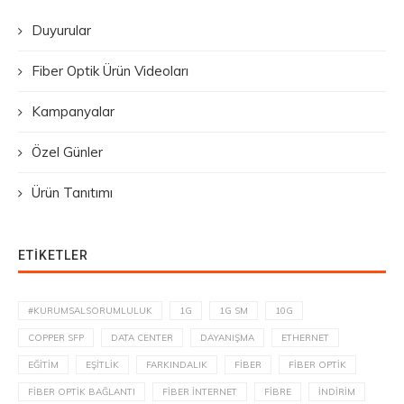
Duyurular
Fiber Optik Ürün Videoları
Kampanyalar
Özel Günler
Ürün Tanıtımı
ETIKETLER
#KURUMSALSORUMLULUK
1G
1G SM
10G
COPPER SFP
DATA CENTER
DAYANIŞMA
ETHERNET
EĞITIM
EŞITLIK
FARKINDALIK
FIBER
FIBER OPTIK
FIBER OPTIK BAĞLANTI
FIBER İNTERNET
FIBRE
INDIRIM