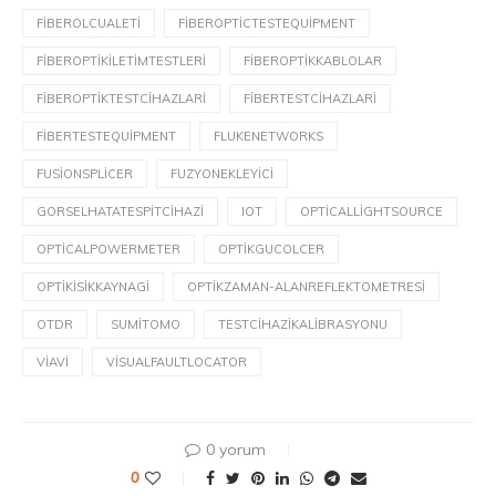
FIBEROLCUALETI
FIBEROPTICTESTEQUIPMENT
FIBEROPTIKİLETIMTESTLERI
FIBEROPTIKKABLOLAR
FIBEROPTIKTESTCIHAZLARI
FIBERTESTCIHAZLARI
FIBERTESTEQUIPMENT
FLUKENETWORKS
FUSIONSPLICER
FUZYONEKLEYICI
GORSELHATATESPITCIHAZI
IOT
OPTICALLIGHTSOURCE
OPTICALPOWERMETER
OPTIKGUCOLCER
OPTIKISIKKAYNAGI
OPTIKZAMAN-ALANREFLEKTOMETRESI
OTDR
SUMITOMO
TESTCIHAZIKALIBRASYONU
VIAVI
VISUALFAULTLOCATOR
0 yorum
0